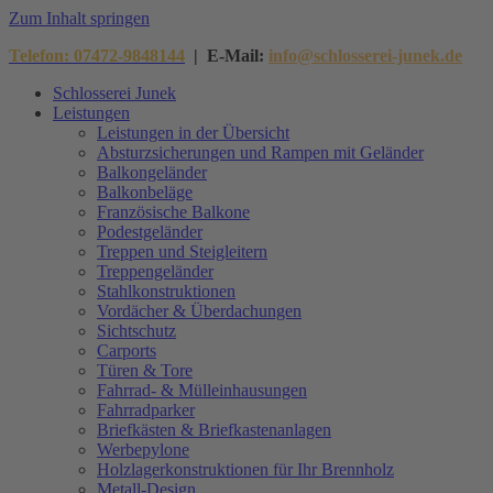
Zum Inhalt springen
Telefon: 07472-9848144
| E-Mail:
info@schlosserei-junek.de
Schlosserei Junek
Leistungen
Leistungen in der Übersicht
Absturzsicherungen und Rampen mit Geländer
Balkongeländer
Balkonbeläge
Französische Balkone
Podestgeländer
Treppen und Steigleitern
Treppengeländer
Stahlkonstruktionen
Vordächer & Überdachungen
Sichtschutz
Carports
Türen & Tore
Fahrrad- & Mülleinhausungen
Fahrradparker
Briefkästen & Briefkastenanlagen
Werbepylone
Holzlagerkonstruktionen für Ihr Brennholz
Metall-Design