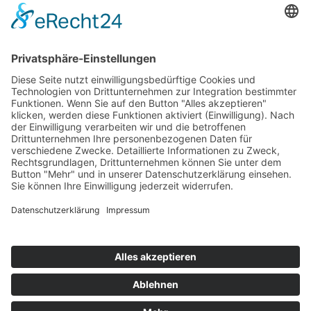
Lichtäcker 1
72149 Neustetten – Remmingsheim
Telefon: 07472-9848144
Telefax: 07472-9848146
E-Mail:
info@schlosserei-junek.de
teilen
teilen
Impressum
Datenschutzerklärung
Cookie-Einstellungen
Impressum
Datenschutzerklärung
Cookie-Einstellungen
Geschäftszeiten Montag – Freitag: 07.00 Uhr bis 12.00 Uhr und
13.00 Uhr bis 17.00 Uhr
Copyright © Schlosserei Junek