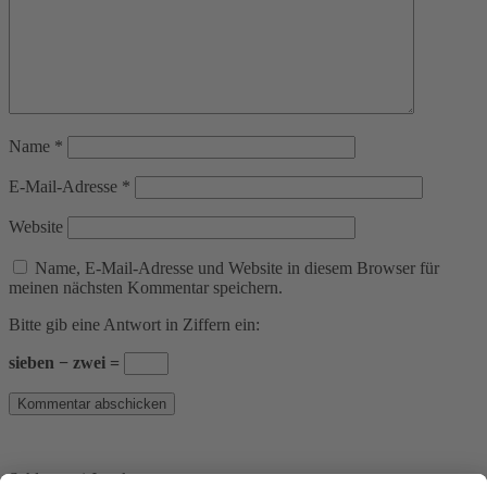
Name
*
E-Mail-Adresse
*
Website
Name, E-Mail-Adresse und Website in diesem Browser für
meinen nächsten Kommentar speichern.
Bitte gib eine Antwort in Ziffern ein:
sieben − zwei =
Schlosserei Junek