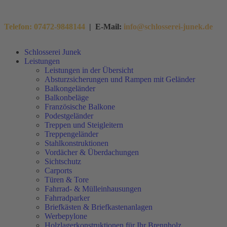
Telefon: 07472-9848144
| E-Mail:
info@schlosserei-junek.de
Schlosserei Junek
Leistungen
Leistungen in der Übersicht
Absturzsicherungen und Rampen mit Geländer
Balkongeländer
Balkonbeläge
Französische Balkone
Podestgeländer
Treppen und Steigleitern
Treppengeländer
Stahlkonstruktionen
Vordächer & Überdachungen
Sichtschutz
Carports
Türen & Tore
Fahrrad- & Mülleinhausungen
Fahrradparker
Briefkästen & Briefkastenanlagen
Werbepylone
Holzlagerkonstruktionen für Ihr Brennholz