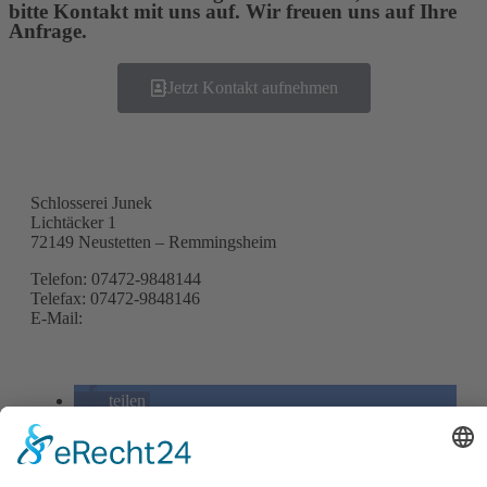
bitte Kontakt mit uns auf. Wir freuen uns auf Ihre
Anfrage.
Jetzt Kontakt aufnehmen
Schlosserei Junek
Lichtäcker 1
72149 Neustetten – Remmingsheim
Telefon: 07472-9848144
Telefax: 07472-9848146
E-Mail:
info@schlosserei-junek.de
teilen
teilen